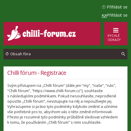
Přihlásit se
Přihlásit se
RYCHLÉ
ODKAZY
Obsah fóra
l
Chilli fórum - Registrace
e
Svým přístupem na „Chilli fórum“ (dále jen “my”, “naše”, “nás”,
d
“Chilli fórum”, “https://www.chilli-forum.cz”), souhlasíte
a
s následujícími podmínkami. Pokud nesouhlasíte, neprodleně
opusťte „Chilli fórum“, nevstupujte na něj a nepoužívejte jej.
t
Vyhrazujeme si právo tyto podmínky kdykoliv změnit a učiníme
vše potřebné pro to, abychom vás o této změně informovali.
Přesto je rozumné tyto podmínky průběžně sledovat vzhledem
k tomu, že používáním „Chilli fórum“ s nimi souhlasíte.