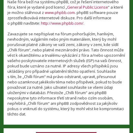
Naše fóra beží na systému phpBB, což je řešení internetového
fóra, které je vydané pod licencí „
General Public License
“ a které
je možno stáhnout z
www.phpbb.com
. phpBB software pouze
zprostředkovává internetové diskuze. Pro další informace
o phpBB navštivte:
http://www.phpbb.com/
.
Zavazujete se nepřispívat na fórum pohoršujícím, hanlivým,
nevhodným, vulgárním nebo jiným materiálem, který by mohl
porušovat platné zákony ve vaší zemi, zákony v zemi, kde sídlí
„Chilli fórum“, nebo platné mezinárodní právo. Tato činnost může
vést k okamžitému a trvalému vykázání z fóra a/nebo upozornění
vašeho poskytovatele internetových služeb (ISP) na vaši činnost,
pokud bude uznáno za nutné. IP adresy všech příspěvků jsou
ukládány pro případné uplatnění těchto opatření. Souhlasíte
s tím, že „Chilli fórum“ má právo odstranit, upravit, přesunout
nebo uzamknout jakékoliv téma nebo příspěvek, pokud to bude
považovat za nutné. Jako uživatel souhlasíte se všemi údaji
uloženými v databázi. Přestože „Chilli fórum“ ani phpBB
neposkytne tyto informace třetí straně nebo cizím osobám,
nepřebírá „Chilli fórum“ ani phpBB zodpovědnost za jakýkoliv
pokus o vniknutí do systému, který by mohl vést ke kompromitaci
těchto dat.