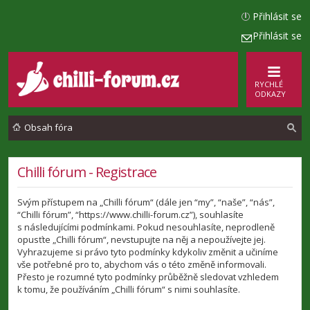
Přihlásit se
Přihlásit se
RYCHLÉ
ODKAZY
Obsah fóra
l
Chilli fórum - Registrace
e
Svým přístupem na „Chilli fórum“ (dále jen “my”, “naše”, “nás”,
d
“Chilli fórum”, “https://www.chilli-forum.cz”), souhlasíte
a
s následujícími podmínkami. Pokud nesouhlasíte, neprodleně
opusťte „Chilli fórum“, nevstupujte na něj a nepoužívejte jej.
t
Vyhrazujeme si právo tyto podmínky kdykoliv změnit a učiníme
vše potřebné pro to, abychom vás o této změně informovali.
Přesto je rozumné tyto podmínky průběžně sledovat vzhledem
k tomu, že používáním „Chilli fórum“ s nimi souhlasíte.