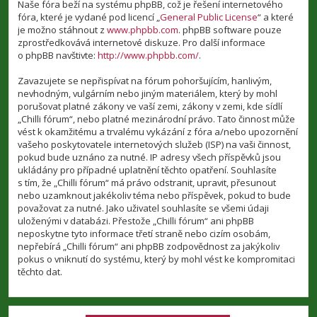
Naše fóra beží na systému phpBB, což je řešení internetového
fóra, které je vydané pod licencí „
General Public License
“ a které
je možno stáhnout z
www.phpbb.com
. phpBB software pouze
zprostředkovává internetové diskuze. Pro další informace
o phpBB navštivte:
http://www.phpbb.com/
.
Zavazujete se nepřispívat na fórum pohoršujícím, hanlivým,
nevhodným, vulgárním nebo jiným materiálem, který by mohl
porušovat platné zákony ve vaší zemi, zákony v zemi, kde sídlí
„Chilli fórum“, nebo platné mezinárodní právo. Tato činnost může
vést k okamžitému a trvalému vykázání z fóra a/nebo upozornění
vašeho poskytovatele internetových služeb (ISP) na vaši činnost,
pokud bude uznáno za nutné. IP adresy všech příspěvků jsou
ukládány pro případné uplatnění těchto opatření. Souhlasíte
s tím, že „Chilli fórum“ má právo odstranit, upravit, přesunout
nebo uzamknout jakékoliv téma nebo příspěvek, pokud to bude
považovat za nutné. Jako uživatel souhlasíte se všemi údaji
uloženými v databázi. Přestože „Chilli fórum“ ani phpBB
neposkytne tyto informace třetí straně nebo cizím osobám,
nepřebírá „Chilli fórum“ ani phpBB zodpovědnost za jakýkoliv
pokus o vniknutí do systému, který by mohl vést ke kompromitaci
těchto dat.