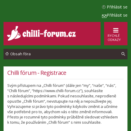
Přihlásit se
Přihlásit se
RYCHLÉ
ODKAZY
Obsah fóra
l
Chilli fórum - Registrace
e
Svým přístupem na „Chilli fórum“ (dále jen “my”, “naše”, “nás”,
d
“Chilli fórum”, “https://www.chilli-forum.cz”), souhlasíte
a
s následujícími podmínkami. Pokud nesouhlasíte, neprodleně
opusťte „Chilli fórum“, nevstupujte na něj a nepoužívejte jej.
t
Vyhrazujeme si právo tyto podmínky kdykoliv změnit a učiníme
vše potřebné pro to, abychom vás o této změně informovali.
Přesto je rozumné tyto podmínky průběžně sledovat vzhledem
k tomu, že používáním „Chilli fórum“ s nimi souhlasíte.