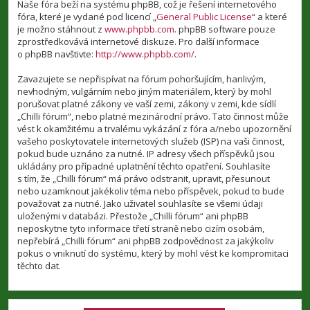
Naše fóra beží na systému phpBB, což je řešení internetového
fóra, které je vydané pod licencí „
General Public License
“ a které
je možno stáhnout z
www.phpbb.com
. phpBB software pouze
zprostředkovává internetové diskuze. Pro další informace
o phpBB navštivte:
http://www.phpbb.com/
.
Zavazujete se nepřispívat na fórum pohoršujícím, hanlivým,
nevhodným, vulgárním nebo jiným materiálem, který by mohl
porušovat platné zákony ve vaší zemi, zákony v zemi, kde sídlí
„Chilli fórum“, nebo platné mezinárodní právo. Tato činnost může
vést k okamžitému a trvalému vykázání z fóra a/nebo upozornění
vašeho poskytovatele internetových služeb (ISP) na vaši činnost,
pokud bude uznáno za nutné. IP adresy všech příspěvků jsou
ukládány pro případné uplatnění těchto opatření. Souhlasíte
s tím, že „Chilli fórum“ má právo odstranit, upravit, přesunout
nebo uzamknout jakékoliv téma nebo příspěvek, pokud to bude
považovat za nutné. Jako uživatel souhlasíte se všemi údaji
uloženými v databázi. Přestože „Chilli fórum“ ani phpBB
neposkytne tyto informace třetí straně nebo cizím osobám,
nepřebírá „Chilli fórum“ ani phpBB zodpovědnost za jakýkoliv
pokus o vniknutí do systému, který by mohl vést ke kompromitaci
těchto dat.