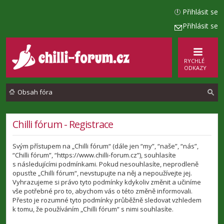
Přihlásit se
Přihlásit se
RYCHLÉ
ODKAZY
Obsah fóra
l
Chilli fórum - Registrace
e
Svým přístupem na „Chilli fórum“ (dále jen “my”, “naše”, “nás”,
d
“Chilli fórum”, “https://www.chilli-forum.cz”), souhlasíte
a
s následujícími podmínkami. Pokud nesouhlasíte, neprodleně
opusťte „Chilli fórum“, nevstupujte na něj a nepoužívejte jej.
t
Vyhrazujeme si právo tyto podmínky kdykoliv změnit a učiníme
vše potřebné pro to, abychom vás o této změně informovali.
Přesto je rozumné tyto podmínky průběžně sledovat vzhledem
k tomu, že používáním „Chilli fórum“ s nimi souhlasíte.