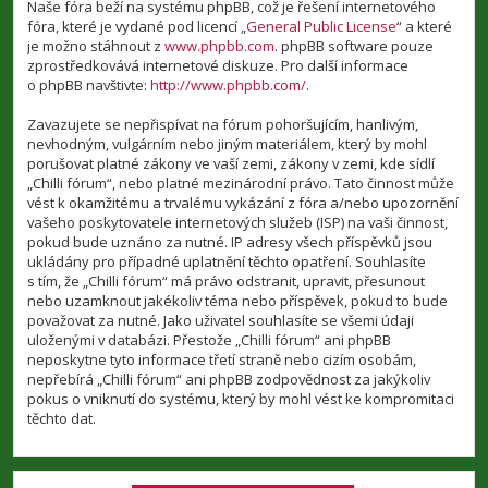
Naše fóra beží na systému phpBB, což je řešení internetového
fóra, které je vydané pod licencí „
General Public License
“ a které
je možno stáhnout z
www.phpbb.com
. phpBB software pouze
zprostředkovává internetové diskuze. Pro další informace
o phpBB navštivte:
http://www.phpbb.com/
.
Zavazujete se nepřispívat na fórum pohoršujícím, hanlivým,
nevhodným, vulgárním nebo jiným materiálem, který by mohl
porušovat platné zákony ve vaší zemi, zákony v zemi, kde sídlí
„Chilli fórum“, nebo platné mezinárodní právo. Tato činnost může
vést k okamžitému a trvalému vykázání z fóra a/nebo upozornění
vašeho poskytovatele internetových služeb (ISP) na vaši činnost,
pokud bude uznáno za nutné. IP adresy všech příspěvků jsou
ukládány pro případné uplatnění těchto opatření. Souhlasíte
s tím, že „Chilli fórum“ má právo odstranit, upravit, přesunout
nebo uzamknout jakékoliv téma nebo příspěvek, pokud to bude
považovat za nutné. Jako uživatel souhlasíte se všemi údaji
uloženými v databázi. Přestože „Chilli fórum“ ani phpBB
neposkytne tyto informace třetí straně nebo cizím osobám,
nepřebírá „Chilli fórum“ ani phpBB zodpovědnost za jakýkoliv
pokus o vniknutí do systému, který by mohl vést ke kompromitaci
těchto dat.