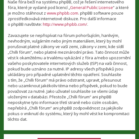
Naše fóra beží na systému phpBB, což je řešení internetového
fóra, které je vydané pod licencí „
General Public License
“ a které
je možno stáhnout z
www.phpbb.com
. phpBB software pouze
zprostředkovává internetové diskuze. Pro další informace
o phpBB navštivte:
http://www.phpbb.com/
.
Zavazujete se nepřispívat na fórum pohoršujícím, hanlivým,
nevhodným, vulgárním nebo jiným materiálem, který by mohl
porušovat platné zákony ve vaší zemi, zákony v zemi, kde sídlí
„Chilli fórum“, nebo platné mezinárodní právo. Tato činnost může
vést k okamžitému a trvalému vykázání z fóra a/nebo upozornění
vašeho poskytovatele internetových služeb (ISP) na vaši činnost,
pokud bude uznáno za nutné. IP adresy všech příspěvků jsou
ukládány pro případné uplatnění těchto opatření. Souhlasíte
s tím, že „Chilli fórum“ má právo odstranit, upravit, přesunout
nebo uzamknout jakékoliv téma nebo příspěvek, pokud to bude
považovat za nutné. Jako uživatel souhlasíte se všemi údaji
uloženými v databázi. Přestože „Chilli fórum“ ani phpBB
neposkytne tyto informace třetí straně nebo cizím osobám,
nepřebírá „Chilli fórum“ ani phpBB zodpovědnost za jakýkoliv
pokus o vniknutí do systému, který by mohl vést ke kompromitaci
těchto dat.