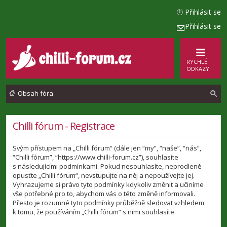
Přihlásit se
Přihlásit se
RYCHLÉ
ODKAZY
Obsah fóra
l
Chilli fórum - Registrace
e
Svým přístupem na „Chilli fórum“ (dále jen “my”, “naše”, “nás”,
d
“Chilli fórum”, “https://www.chilli-forum.cz”), souhlasíte
a
s následujícími podmínkami. Pokud nesouhlasíte, neprodleně
opusťte „Chilli fórum“, nevstupujte na něj a nepoužívejte jej.
t
Vyhrazujeme si právo tyto podmínky kdykoliv změnit a učiníme
vše potřebné pro to, abychom vás o této změně informovali.
Přesto je rozumné tyto podmínky průběžně sledovat vzhledem
k tomu, že používáním „Chilli fórum“ s nimi souhlasíte.