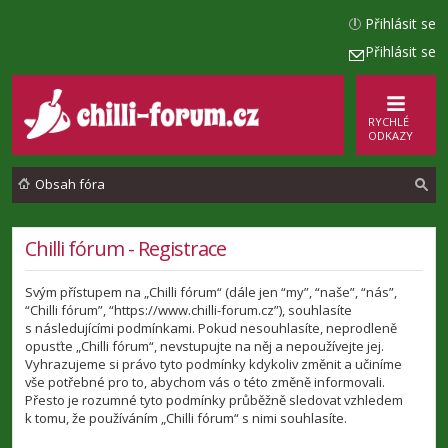
Přihlásit se
Přihlásit se
RYCHLÉ
ODKAZY
Obsah fóra
l
Chilli fórum - Registrace
e
Svým přístupem na „Chilli fórum“ (dále jen “my”, “naše”, “nás”,
d
“Chilli fórum”, “https://www.chilli-forum.cz”), souhlasíte
a
s následujícími podmínkami. Pokud nesouhlasíte, neprodleně
opusťte „Chilli fórum“, nevstupujte na něj a nepoužívejte jej.
t
Vyhrazujeme si právo tyto podmínky kdykoliv změnit a učiníme
vše potřebné pro to, abychom vás o této změně informovali.
Přesto je rozumné tyto podmínky průběžně sledovat vzhledem
k tomu, že používáním „Chilli fórum“ s nimi souhlasíte.