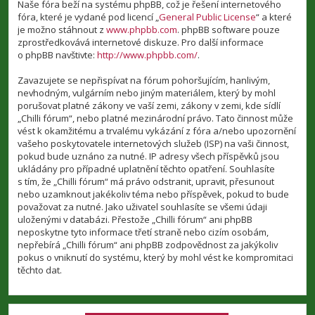
Naše fóra beží na systému phpBB, což je řešení internetového
fóra, které je vydané pod licencí „
General Public License
“ a které
je možno stáhnout z
www.phpbb.com
. phpBB software pouze
zprostředkovává internetové diskuze. Pro další informace
o phpBB navštivte:
http://www.phpbb.com/
.
Zavazujete se nepřispívat na fórum pohoršujícím, hanlivým,
nevhodným, vulgárním nebo jiným materiálem, který by mohl
porušovat platné zákony ve vaší zemi, zákony v zemi, kde sídlí
„Chilli fórum“, nebo platné mezinárodní právo. Tato činnost může
vést k okamžitému a trvalému vykázání z fóra a/nebo upozornění
vašeho poskytovatele internetových služeb (ISP) na vaši činnost,
pokud bude uznáno za nutné. IP adresy všech příspěvků jsou
ukládány pro případné uplatnění těchto opatření. Souhlasíte
s tím, že „Chilli fórum“ má právo odstranit, upravit, přesunout
nebo uzamknout jakékoliv téma nebo příspěvek, pokud to bude
považovat za nutné. Jako uživatel souhlasíte se všemi údaji
uloženými v databázi. Přestože „Chilli fórum“ ani phpBB
neposkytne tyto informace třetí straně nebo cizím osobám,
nepřebírá „Chilli fórum“ ani phpBB zodpovědnost za jakýkoliv
pokus o vniknutí do systému, který by mohl vést ke kompromitaci
těchto dat.