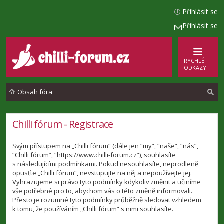
Přihlásit se
Přihlásit se
RYCHLÉ
ODKAZY
Obsah fóra
l
Chilli fórum - Registrace
e
Svým přístupem na „Chilli fórum“ (dále jen “my”, “naše”, “nás”,
d
“Chilli fórum”, “https://www.chilli-forum.cz”), souhlasíte
a
s následujícími podmínkami. Pokud nesouhlasíte, neprodleně
opusťte „Chilli fórum“, nevstupujte na něj a nepoužívejte jej.
t
Vyhrazujeme si právo tyto podmínky kdykoliv změnit a učiníme
vše potřebné pro to, abychom vás o této změně informovali.
Přesto je rozumné tyto podmínky průběžně sledovat vzhledem
k tomu, že používáním „Chilli fórum“ s nimi souhlasíte.