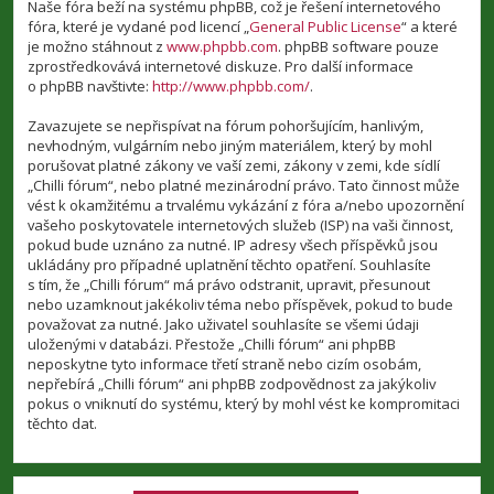
Naše fóra beží na systému phpBB, což je řešení internetového
fóra, které je vydané pod licencí „
General Public License
“ a které
je možno stáhnout z
www.phpbb.com
. phpBB software pouze
zprostředkovává internetové diskuze. Pro další informace
o phpBB navštivte:
http://www.phpbb.com/
.
Zavazujete se nepřispívat na fórum pohoršujícím, hanlivým,
nevhodným, vulgárním nebo jiným materiálem, který by mohl
porušovat platné zákony ve vaší zemi, zákony v zemi, kde sídlí
„Chilli fórum“, nebo platné mezinárodní právo. Tato činnost může
vést k okamžitému a trvalému vykázání z fóra a/nebo upozornění
vašeho poskytovatele internetových služeb (ISP) na vaši činnost,
pokud bude uznáno za nutné. IP adresy všech příspěvků jsou
ukládány pro případné uplatnění těchto opatření. Souhlasíte
s tím, že „Chilli fórum“ má právo odstranit, upravit, přesunout
nebo uzamknout jakékoliv téma nebo příspěvek, pokud to bude
považovat za nutné. Jako uživatel souhlasíte se všemi údaji
uloženými v databázi. Přestože „Chilli fórum“ ani phpBB
neposkytne tyto informace třetí straně nebo cizím osobám,
nepřebírá „Chilli fórum“ ani phpBB zodpovědnost za jakýkoliv
pokus o vniknutí do systému, který by mohl vést ke kompromitaci
těchto dat.