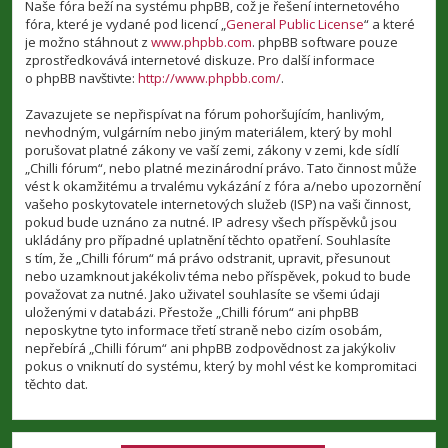
Naše fóra beží na systému phpBB, což je řešení internetového
fóra, které je vydané pod licencí „
General Public License
“ a které
je možno stáhnout z
www.phpbb.com
. phpBB software pouze
zprostředkovává internetové diskuze. Pro další informace
o phpBB navštivte:
http://www.phpbb.com/
.
Zavazujete se nepřispívat na fórum pohoršujícím, hanlivým,
nevhodným, vulgárním nebo jiným materiálem, který by mohl
porušovat platné zákony ve vaší zemi, zákony v zemi, kde sídlí
„Chilli fórum“, nebo platné mezinárodní právo. Tato činnost může
vést k okamžitému a trvalému vykázání z fóra a/nebo upozornění
vašeho poskytovatele internetových služeb (ISP) na vaši činnost,
pokud bude uznáno za nutné. IP adresy všech příspěvků jsou
ukládány pro případné uplatnění těchto opatření. Souhlasíte
s tím, že „Chilli fórum“ má právo odstranit, upravit, přesunout
nebo uzamknout jakékoliv téma nebo příspěvek, pokud to bude
považovat za nutné. Jako uživatel souhlasíte se všemi údaji
uloženými v databázi. Přestože „Chilli fórum“ ani phpBB
neposkytne tyto informace třetí straně nebo cizím osobám,
nepřebírá „Chilli fórum“ ani phpBB zodpovědnost za jakýkoliv
pokus o vniknutí do systému, který by mohl vést ke kompromitaci
těchto dat.