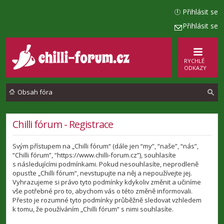
Přihlásit se
Přihlásit se
RYCHLÉ
ODKAZY
Obsah fóra
l
Chilli fórum - Registrace
e
Svým přístupem na „Chilli fórum“ (dále jen “my”, “naše”, “nás”,
d
“Chilli fórum”, “https://www.chilli-forum.cz”), souhlasíte
a
s následujícími podmínkami. Pokud nesouhlasíte, neprodleně
opusťte „Chilli fórum“, nevstupujte na něj a nepoužívejte jej.
t
Vyhrazujeme si právo tyto podmínky kdykoliv změnit a učiníme
vše potřebné pro to, abychom vás o této změně informovali.
Přesto je rozumné tyto podmínky průběžně sledovat vzhledem
k tomu, že používáním „Chilli fórum“ s nimi souhlasíte.