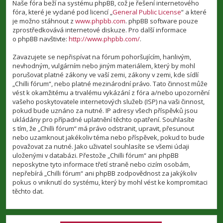
Naše fóra beží na systému phpBB, což je řešení internetového
fóra, které je vydané pod licencí „
General Public License
“ a které
je možno stáhnout z
www.phpbb.com
. phpBB software pouze
zprostředkovává internetové diskuze. Pro další informace
o phpBB navštivte:
http://www.phpbb.com/
.
Zavazujete se nepřispívat na fórum pohoršujícím, hanlivým,
nevhodným, vulgárním nebo jiným materiálem, který by mohl
porušovat platné zákony ve vaší zemi, zákony v zemi, kde sídlí
„Chilli fórum“, nebo platné mezinárodní právo. Tato činnost může
vést k okamžitému a trvalému vykázání z fóra a/nebo upozornění
vašeho poskytovatele internetových služeb (ISP) na vaši činnost,
pokud bude uznáno za nutné. IP adresy všech příspěvků jsou
ukládány pro případné uplatnění těchto opatření. Souhlasíte
s tím, že „Chilli fórum“ má právo odstranit, upravit, přesunout
nebo uzamknout jakékoliv téma nebo příspěvek, pokud to bude
považovat za nutné. Jako uživatel souhlasíte se všemi údaji
uloženými v databázi. Přestože „Chilli fórum“ ani phpBB
neposkytne tyto informace třetí straně nebo cizím osobám,
nepřebírá „Chilli fórum“ ani phpBB zodpovědnost za jakýkoliv
pokus o vniknutí do systému, který by mohl vést ke kompromitaci
těchto dat.