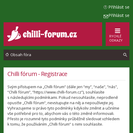
Přihlásit se
Přihlásit se
RYCHLÉ
ODKAZY
Obsah fóra
l
Chilli fórum - Registrace
e
Svým přístupem na „Chilli fórum“ (dále jen “my”, “naše”, “nás”,
d
“Chilli fórum”, “https://www.chilli-forum.cz”), souhlasíte
a
s následujícími podmínkami. Pokud nesouhlasíte, neprodleně
opusťte „Chilli fórum“, nevstupujte na něj a nepoužívejte jej.
t
Vyhrazujeme si právo tyto podmínky kdykoliv změnit a učiníme
vše potřebné pro to, abychom vás o této změně informovali.
Přesto je rozumné tyto podmínky průběžně sledovat vzhledem
k tomu, že používáním „Chilli fórum“ s nimi souhlasíte.