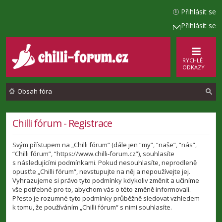
Přihlásit se
Přihlásit se
RYCHLÉ
ODKAZY
Obsah fóra
l
Chilli fórum - Registrace
e
Svým přístupem na „Chilli fórum“ (dále jen “my”, “naše”, “nás”,
d
“Chilli fórum”, “https://www.chilli-forum.cz”), souhlasíte
a
s následujícími podmínkami. Pokud nesouhlasíte, neprodleně
opusťte „Chilli fórum“, nevstupujte na něj a nepoužívejte jej.
t
Vyhrazujeme si právo tyto podmínky kdykoliv změnit a učiníme
vše potřebné pro to, abychom vás o této změně informovali.
Přesto je rozumné tyto podmínky průběžně sledovat vzhledem
k tomu, že používáním „Chilli fórum“ s nimi souhlasíte.