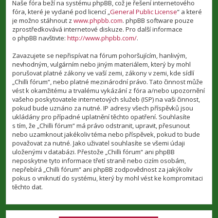
Naše fóra beží na systému phpBB, což je řešení internetového
fóra, které je vydané pod licencí „
General Public License
“ a které
je možno stáhnout z
www.phpbb.com
. phpBB software pouze
zprostředkovává internetové diskuze. Pro další informace
o phpBB navštivte:
http://www.phpbb.com/
.
Zavazujete se nepřispívat na fórum pohoršujícím, hanlivým,
nevhodným, vulgárním nebo jiným materiálem, který by mohl
porušovat platné zákony ve vaší zemi, zákony v zemi, kde sídlí
„Chilli fórum“, nebo platné mezinárodní právo. Tato činnost může
vést k okamžitému a trvalému vykázání z fóra a/nebo upozornění
vašeho poskytovatele internetových služeb (ISP) na vaši činnost,
pokud bude uznáno za nutné. IP adresy všech příspěvků jsou
ukládány pro případné uplatnění těchto opatření. Souhlasíte
s tím, že „Chilli fórum“ má právo odstranit, upravit, přesunout
nebo uzamknout jakékoliv téma nebo příspěvek, pokud to bude
považovat za nutné. Jako uživatel souhlasíte se všemi údaji
uloženými v databázi. Přestože „Chilli fórum“ ani phpBB
neposkytne tyto informace třetí straně nebo cizím osobám,
nepřebírá „Chilli fórum“ ani phpBB zodpovědnost za jakýkoliv
pokus o vniknutí do systému, který by mohl vést ke kompromitaci
těchto dat.