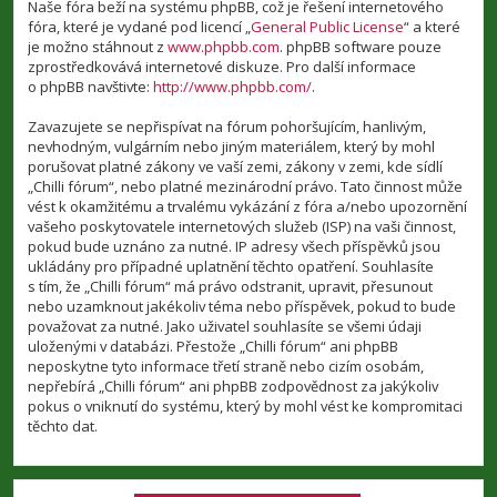
Naše fóra beží na systému phpBB, což je řešení internetového
fóra, které je vydané pod licencí „
General Public License
“ a které
je možno stáhnout z
www.phpbb.com
. phpBB software pouze
zprostředkovává internetové diskuze. Pro další informace
o phpBB navštivte:
http://www.phpbb.com/
.
Zavazujete se nepřispívat na fórum pohoršujícím, hanlivým,
nevhodným, vulgárním nebo jiným materiálem, který by mohl
porušovat platné zákony ve vaší zemi, zákony v zemi, kde sídlí
„Chilli fórum“, nebo platné mezinárodní právo. Tato činnost může
vést k okamžitému a trvalému vykázání z fóra a/nebo upozornění
vašeho poskytovatele internetových služeb (ISP) na vaši činnost,
pokud bude uznáno za nutné. IP adresy všech příspěvků jsou
ukládány pro případné uplatnění těchto opatření. Souhlasíte
s tím, že „Chilli fórum“ má právo odstranit, upravit, přesunout
nebo uzamknout jakékoliv téma nebo příspěvek, pokud to bude
považovat za nutné. Jako uživatel souhlasíte se všemi údaji
uloženými v databázi. Přestože „Chilli fórum“ ani phpBB
neposkytne tyto informace třetí straně nebo cizím osobám,
nepřebírá „Chilli fórum“ ani phpBB zodpovědnost za jakýkoliv
pokus o vniknutí do systému, který by mohl vést ke kompromitaci
těchto dat.