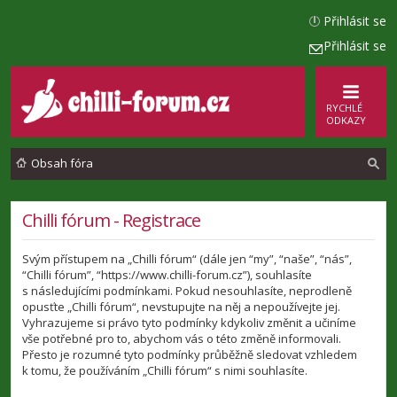
Přihlásit se
Přihlásit se
RYCHLÉ
ODKAZY
Obsah fóra
l
Chilli fórum - Registrace
e
Svým přístupem na „Chilli fórum“ (dále jen “my”, “naše”, “nás”,
d
“Chilli fórum”, “https://www.chilli-forum.cz”), souhlasíte
a
s následujícími podmínkami. Pokud nesouhlasíte, neprodleně
opusťte „Chilli fórum“, nevstupujte na něj a nepoužívejte jej.
t
Vyhrazujeme si právo tyto podmínky kdykoliv změnit a učiníme
vše potřebné pro to, abychom vás o této změně informovali.
Přesto je rozumné tyto podmínky průběžně sledovat vzhledem
k tomu, že používáním „Chilli fórum“ s nimi souhlasíte.