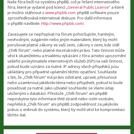
Naše fóra beží na systému phpBB, což je řešení internetového
fóra, které je vydané pod licencí „
General Public License
“ a které
je možno stáhnout z
www.phpbb.com
. phpBB software pouze
zprostředkovává internetové diskuze. Pro další informace
o phpBB navštivte:
http://www.phpbb.com/
.
Zavazujete se nepřispívat na fórum pohoršujícím, hanlivým,
nevhodným, vulgárním nebo jiným materiálem, který by mohl
porušovat platné zákony ve vaší zemi, zákony v zemi, kde sídlí
„Chilli fórum“, nebo platné mezinárodní právo. Tato činnost může
vést k okamžitému a trvalému vykázání z fóra a/nebo upozornění
vašeho poskytovatele internetových služeb (ISP) na vaši činnost,
pokud bude uznáno za nutné. IP adresy všech příspěvků jsou
ukládány pro případné uplatnění těchto opatření. Souhlasíte
s tím, že „Chilli fórum“ má právo odstranit, upravit, přesunout
nebo uzamknout jakékoliv téma nebo příspěvek, pokud to bude
považovat za nutné. Jako uživatel souhlasíte se všemi údaji
uloženými v databázi. Přestože „Chilli fórum“ ani phpBB
neposkytne tyto informace třetí straně nebo cizím osobám,
nepřebírá „Chilli fórum“ ani phpBB zodpovědnost za jakýkoliv
pokus o vniknutí do systému, který by mohl vést ke kompromitaci
těchto dat.