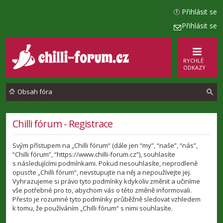
Přihlásit se
Přihlásit se
RYCHLÉ
ODKAZY
Obsah fóra
l
Chilli fórum - Registrace
e
Svým přístupem na „Chilli fórum“ (dále jen “my”, “naše”, “nás”,
d
“Chilli fórum”, “https://www.chilli-forum.cz”), souhlasíte
a
s následujícími podmínkami. Pokud nesouhlasíte, neprodleně
opusťte „Chilli fórum“, nevstupujte na něj a nepoužívejte jej.
t
Vyhrazujeme si právo tyto podmínky kdykoliv změnit a učiníme
vše potřebné pro to, abychom vás o této změně informovali.
Přesto je rozumné tyto podmínky průběžně sledovat vzhledem
k tomu, že používáním „Chilli fórum“ s nimi souhlasíte.