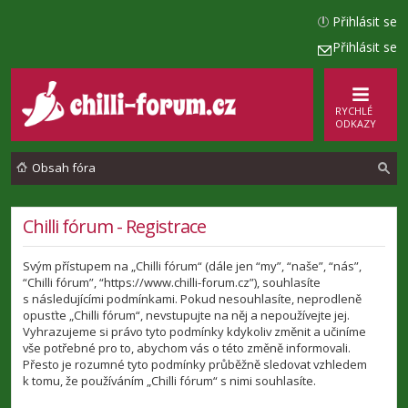
Přihlásit se
Přihlásit se
RYCHLÉ
ODKAZY
Obsah fóra
l
Chilli fórum - Registrace
e
Svým přístupem na „Chilli fórum“ (dále jen “my”, “naše”, “nás”,
d
“Chilli fórum”, “https://www.chilli-forum.cz”), souhlasíte
a
s následujícími podmínkami. Pokud nesouhlasíte, neprodleně
opusťte „Chilli fórum“, nevstupujte na něj a nepoužívejte jej.
t
Vyhrazujeme si právo tyto podmínky kdykoliv změnit a učiníme
vše potřebné pro to, abychom vás o této změně informovali.
Přesto je rozumné tyto podmínky průběžně sledovat vzhledem
k tomu, že používáním „Chilli fórum“ s nimi souhlasíte.