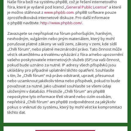
Naše fóra beží na systému phpBB, což je řešení internetového
fóra, které je vydané pod licencí „
General Public License
“ a které
je možno stáhnout z
www.phpbb.com
. phpBB software pouze
zprostředkovává internetové diskuze. Pro další informace
o phpBB navštivte:
http://www.phpbb.com/
.
Zavazujete se nepřispívat na fórum pohoršujícím, hanlivým,
nevhodným, vulgárním nebo jiným materiálem, který by mohl
porušovat platné zákony ve vaší zemi, zákony v zemi, kde sídlí
„Chilli fórum“, nebo platné mezinárodní právo. Tato činnost může
vést k okamžitému a trvalému vykázání z fóra a/nebo upozornění
vašeho poskytovatele internetových služeb (ISP) na vaši činnost,
pokud bude uznáno za nutné. IP adresy všech příspěvků jsou
ukládány pro případné uplatnění těchto opatření. Souhlasíte
s tím, že „Chilli fórum“ má právo odstranit, upravit, přesunout
nebo uzamknout jakékoliv téma nebo příspěvek, pokud to bude
považovat za nutné. Jako uživatel souhlasíte se všemi údaji
uloženými v databázi. Přestože „Chilli fórum“ ani phpBB
neposkytne tyto informace třetí straně nebo cizím osobám,
nepřebírá „Chilli fórum“ ani phpBB zodpovědnost za jakýkoliv
pokus o vniknutí do systému, který by mohl vést ke kompromitaci
těchto dat.