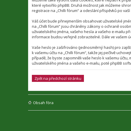
Můžeme také vytvořit další cookies, které nepatří k php
které vytvořilo phpBB. Druhá možnost jak můžeme shrom
registrace na „Chilli fórum“ a odeslání příspěvků po vaší 
Váš účet bude přinejmenším obsahovat uživatelské jméno
na „Chilli fórum“ jsou chráněny zákony o ochraně osobní
uživatelského jména, vašeho hesla a vašeho e-mailu při
informace budou veřejně zobrazitelné. Dále ve vašem ú
Vaše heslo je zašifrováno (jednosměrný hash) pro zajišt
k vašemu účtu na „Chilli fórum“, takže jej pečlivě uchov
případě, že byste zapomněli vaše heslo k vašemu účtu
uživatelského jména a vašeho e-mailu, poté phpBB softw
Zpět na předchozí stránku
Obsah fóra