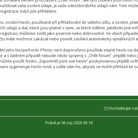
BB software během procházení „Chilli fórum“, ale tyto cookies jsou mimo 
ažďovat vaše osobní údaje, je vaše odeslání těchto údajů nám. Toto může 
registrace, když jste přihlášeni.
, osobní heslo, používané při přihlašování do vašeho účtu, a osobní, pla
ch údajů a dat, které jsou platné v zemi, ve které sídlíme. Jakékoliv jiné
 registraci, můžeme zvolit jako povinné nebo dobrovolné. Ve všech případ
čtu máte možnost zakázat nebo povolit zasílání automaticky vytvářených 
ění jeho bezpečnosti. Přesto není doporučeno používat stejné heslo na dal
ejte a v žádném případě nebude nikdo spojený s „Chilli fórum“, phpBB nebo j
, můžete použít funkci „Zapomněl jsem své heslo“ poskytovanou phpBB so
are vygeneruje heslo nové a zašle vám ho, abyste se mohli přihlásit ke s
Kontaktujte ná
Právě je 06 srp 2026 05:10