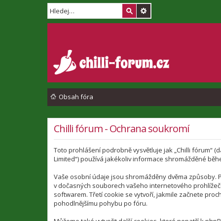
Obsah fóra
Chilli fórum - Ochrana soukromí
Toto prohlášení podrobně vysvětluje jak „Chilli fórum“ (
Limited“) používá jakékoliv informace shromážděné běh
Vaše osobní údaje jsou shromážděny dvěma způsoby. Prvn
v dočasných souborech vašeho internetového prohlížeče.
softwarem. Třetí cookie se vytvoří, jakmile začnete proch
pohodlnějšímu pohybu po fóru.