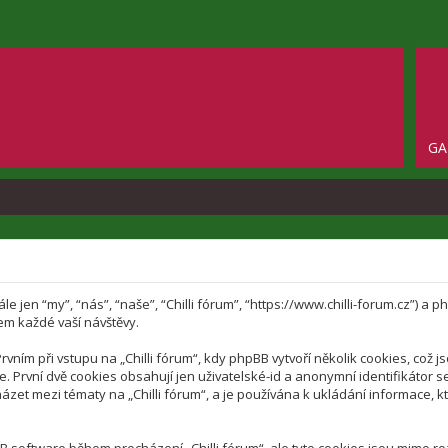
GA
dále jen “my”, “nás”, “naše”, “Chilli fórum”, “https://www.chilli-forum.cz”
em každé vaší návštěvy.
ím při vstupu na „Chilli fórum“, kdy phpBB vytvoří několik cookies, což j
 První dvě cookies obsahují jen uživatelské-id a anonymní identifikátor s
ázet mezi tématy na „Chilli fórum“, a je používána k ukládání informace, kte