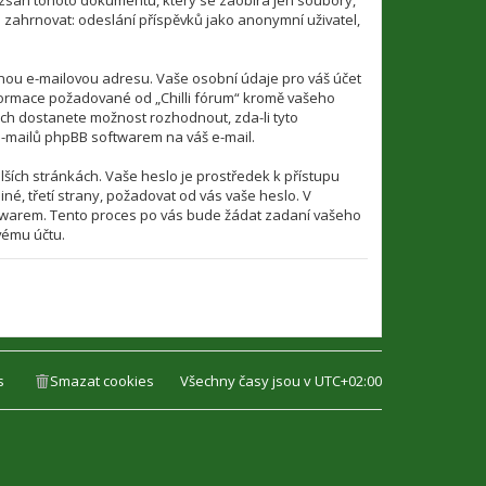
rozsah tohoto dokumentu, který se zaobírá jen soubory,
zahrnovat: odeslání příspěvků jako anonymní uživatel,
tnou e-mailovou adresu. Vaše osobní údaje pro váš účet
 informace požadované od „Chilli fórum“ kromě vašeho
ech dostanete možnost rozhodnout, zda-li tyto
e-mailů phpBB softwarem na váš e-mail.
ších stránkách. Vaše heslo je prostředek k přístupu
iné, třetí strany, požadovat od vás vaše heslo. V
ftwarem. Tento proces po vás bude žádat zadaní vašeho
vému účtu.
s
Smazat cookies
Všechny časy jsou v
UTC+02:00