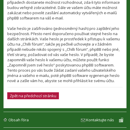
případech dostanete možnost rozhodnout, zda-li tyto informace
budou veřejně zobrazitelné. Dále ve vašem účtu máte možnost
zakázat nebo povolit zasílání automaticky vytvářených e-mailů
phpBB softwarem na váš e-mail.
Vaše heslo je zašifrováno (jednosměrný hash) pro zajištění jeho
bezpečnosti. Přesto není doporučeno používat stejné heslo na
dalších stránkách. Vaše heslo je prostředek k přístupu k vašemu
účtu na „Chilli fórum“, takže jej pečlivě uchovejte a v žádném
případě nebude nikdo spojený s „Chilli fórum“, phpBB nebo jiné,
třetí strany, požadovat od vás vaše heslo. V případě, že byste
zapomněli vaše heslo k vašemu účtu, můžete použít funkci
„Zapomněl jsem své heslo“ poskytovanou phpBB softwarem.
Tento proces po vás bude žádat zadaní vašeho uživatelského
jména a vašeho e-mailu, poté phpBB software vygeneruje heslo
nové a zašle vám ho, abyste se mohli přihlásit ke svému účtu.
Zpět na předchozí stránku
Obsah fóra
Kontaktujte nás