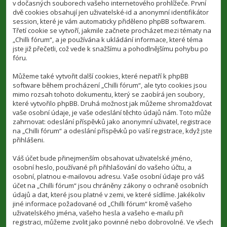
v dočasných souborech vašeho internetového prohlížeče. První
dvě cookies obsahují jen uživatelské-id a anonymní identifikátor
session, které je vám automaticky přiděleno phpBB softwarem.
Třetí cookie se vytvoří, jakmile začnete procházet mezi tématy na
„Chilli fórum“, a je používána k ukládání informace, které téma
jste již přečetli, což vede k snažšímu a pohodlnějšímu pohybu po
fóru.
Můžeme také vytvořit další cookies, které nepatří k phpBB
software během procházení „Chilli fórum“, ale tyto cookies jsou
mimo rozsah tohoto dokumentu, který se zaobírá jen soubory,
které vytvořilo phpBB. Druhá možnost jak můžeme shromažďovat
vaše osobní údaje, je vaše odeslání těchto údajů nám. Toto může
zahrnovat: odeslání příspěvků jako anonymní uživatel, registrace
na „Chilli fórum“ a odeslání příspěvků po vaší registrace, když jste
přihlášeni.
Váš účet bude přinejmenším obsahovat uživatelské jméno,
osobní heslo, používané při přihlašování do vašeho účtu, a
osobní, platnou e-mailovou adresu. Vaše osobní údaje pro váš
účet na „Chilli fórum“ jsou chráněny zákony o ochraně osobních
údajů a dat, které jsou platné v zemi, ve které sídlíme. Jakékoliv
jiné informace požadované od „Chilli fórum“ kromě vašeho
uživatelského jména, vašeho hesla a vašeho e-mailu při
registraci, můžeme zvolit jako povinné nebo dobrovolné. Ve všech