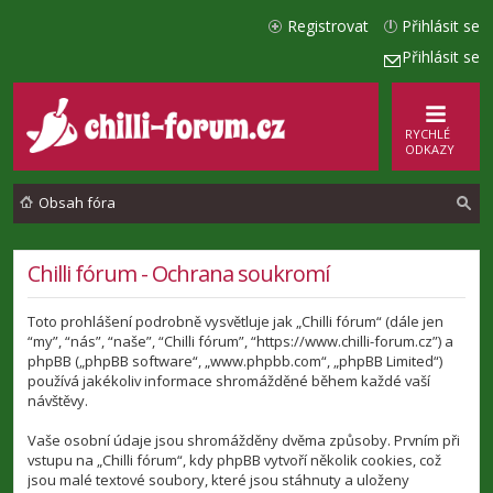
Registrovat
Přihlásit se
Přihlásit se
RYCHLÉ
ODKAZY
Obsah fóra
l
Chilli fórum - Ochrana soukromí
e
Toto prohlášení podrobně vysvětluje jak „Chilli fórum“ (dále jen
d
“my”, “nás”, “naše”, “Chilli fórum”, “https://www.chilli-forum.cz”) a
a
phpBB („phpBB software“, „www.phpbb.com“, „phpBB Limited“)
používá jakékoliv informace shromážděné během každé vaší
t
návštěvy.
Vaše osobní údaje jsou shromážděny dvěma způsoby. Prvním při
vstupu na „Chilli fórum“, kdy phpBB vytvoří několik cookies, což
jsou malé textové soubory, které jsou stáhnuty a uloženy