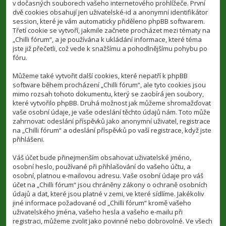
v dočasných souborech vašeho internetového prohlížeče. První
dvě cookies obsahují jen uživatelské-id a anonymní identifikátor
session, které je vám automaticky přiděleno phpBB softwarem.
Třetí cookie se vytvoří, jakmile začnete procházet mezi tématy na
„Chilli fórum“, a je používána k ukládání informace, které téma
jste již přečetli, což vede k snažšímu a pohodlnějšímu pohybu po
fóru.
Můžeme také vytvořit další cookies, které nepatří k phpBB
software během procházení „Chilli fórum“, ale tyto cookies jsou
mimo rozsah tohoto dokumentu, který se zaobírá jen soubory,
které vytvořilo phpBB. Druhá možnost jak můžeme shromažďovat
vaše osobní údaje, je vaše odeslání těchto údajů nám. Toto může
zahrnovat: odeslání příspěvků jako anonymní uživatel, registrace
na „Chilli fórum“ a odeslání příspěvků po vaší registrace, když jste
přihlášeni.
Váš účet bude přinejmenším obsahovat uživatelské jméno,
osobní heslo, používané při přihlašování do vašeho účtu, a
osobní, platnou e-mailovou adresu. Vaše osobní údaje pro váš
účet na „Chilli fórum“ jsou chráněny zákony o ochraně osobních
údajů a dat, které jsou platné v zemi, ve které sídlíme. Jakékoliv
jiné informace požadované od „Chilli fórum“ kromě vašeho
uživatelského jména, vašeho hesla a vašeho e-mailu při
registraci, můžeme zvolit jako povinné nebo dobrovolné. Ve všech