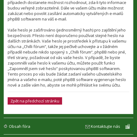
případech dostanete možnost rozhodnout, zda-li tyto informace
budou veřejně zobrazitelné. Dále ve vašem účtu máte možnost
zakázat nebo povolit zasílání automaticky vytvářených e-mailů
phpBB softwarem na váš e-mail.
Vaše heslo je zašifrováno (jednosměrný hash) pro zajištění jeho
bezpečnosti. Přesto není doporučeno používat stejné heslo na
dalších stránkách. Vaše heslo je prostředek k přístupu k vašemu
účtu na „Chilli fórum“, takže jej pečlivě uchovejte a v žádném
případě nebude nikdo spojený s „Chilli fórum“, phpBB nebo jiné,
třetí strany, požadovat od vás vaše heslo. V případě, že byste
zapomněli vaše heslo k vašemu účtu, můžete použít funkci
„Zapomněl jsem své heslo“ poskytovanou phpBB softwarem.
Tento proces po vás bude žádat zadaní vašeho uživatelského
jména a vašeho e-mailu, poté phpBB software vygeneruje heslo
nové a zašle vám ho, abyste se mohli přihlásit ke svému účtu.
Zpět na předchozí stránku
Obsah fóra
Kontaktujte nás