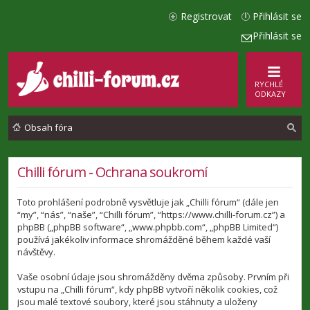
Registrovat
Přihlásit se
Přihlásit se
RYCHLÉ
ODKAZY
Obsah fóra
l
Chilli fórum - Ochrana soukromí
e
Toto prohlášení podrobně vysvětluje jak „Chilli fórum“ (dále jen
d
“my”, “nás”, “naše”, “Chilli fórum”, “https://www.chilli-forum.cz”) a
a
phpBB („phpBB software“, „www.phpbb.com“, „phpBB Limited“)
používá jakékoliv informace shromážděné během každé vaší
t
návštěvy.
Vaše osobní údaje jsou shromážděny dvěma způsoby. Prvním při
vstupu na „Chilli fórum“, kdy phpBB vytvoří několik cookies, což
jsou malé textové soubory, které jsou stáhnuty a uloženy