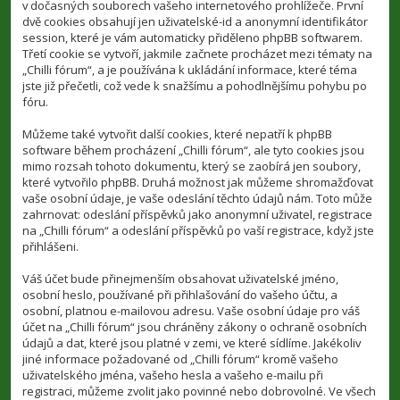
v dočasných souborech vašeho internetového prohlížeče. První
dvě cookies obsahují jen uživatelské-id a anonymní identifikátor
session, které je vám automaticky přiděleno phpBB softwarem.
Třetí cookie se vytvoří, jakmile začnete procházet mezi tématy na
„Chilli fórum“, a je používána k ukládání informace, které téma
jste již přečetli, což vede k snažšímu a pohodlnějšímu pohybu po
fóru.
Můžeme také vytvořit další cookies, které nepatří k phpBB
software během procházení „Chilli fórum“, ale tyto cookies jsou
mimo rozsah tohoto dokumentu, který se zaobírá jen soubory,
které vytvořilo phpBB. Druhá možnost jak můžeme shromažďovat
vaše osobní údaje, je vaše odeslání těchto údajů nám. Toto může
zahrnovat: odeslání příspěvků jako anonymní uživatel, registrace
na „Chilli fórum“ a odeslání příspěvků po vaší registrace, když jste
přihlášeni.
Váš účet bude přinejmenším obsahovat uživatelské jméno,
osobní heslo, používané při přihlašování do vašeho účtu, a
osobní, platnou e-mailovou adresu. Vaše osobní údaje pro váš
účet na „Chilli fórum“ jsou chráněny zákony o ochraně osobních
údajů a dat, které jsou platné v zemi, ve které sídlíme. Jakékoliv
jiné informace požadované od „Chilli fórum“ kromě vašeho
uživatelského jména, vašeho hesla a vašeho e-mailu při
registraci, můžeme zvolit jako povinné nebo dobrovolné. Ve všech