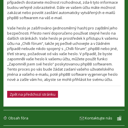
případech dostanete možnost rozhodnout, zda-li tyto informace
budou veřejně zobrazitelné. Dále ve vašem účtu máte možnost
zakázat nebo povolit zasílání automaticky vytvářených e-mailů
phpBB softwarem na váš e-mail.
Vaše heslo je zašifrováno (jednosměrný hash) pro zajištění jeho
bezpečnosti. Přesto není doporučeno používat stejné heslo na
dalších stránkách. Vaše heslo je prostředek k přístupu k vašemu
účtu na „Chilli fórum“, takže jej pečlivě uchovejte a v žádném
případě nebude nikdo spojený s „Chilli fórum“, phpBB nebo jiné,
třetí strany, požadovat od vás vaše heslo. V případě, že byste
zapomněli vaše heslo k vašemu účtu, můžete použít funkci
„Zapomněl jsem své heslo“ poskytovanou phpBB softwarem.
Tento proces po vás bude žádat zadaní vašeho uživatelského
jména a vašeho e-mailu, poté phpBB software vygeneruje heslo
nové a zašle vám ho, abyste se mohli přihlásit ke svému účtu.
Zpět na předchozí stránku
Obsah fóra
Kontaktujte nás