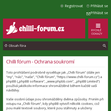
Registrovat
Přihlásit se
Přihlásit se
RYCHLÉ
ODKAZY
Obsah fóra
l
Chilli fórum - Ochrana soukromí
e
Toto prohlášení podrobně vysvětluje jak „Chilli fórum“ (dále jen
d
“my”, “nás”, “naše”, “Chilli fórum”, “https://www.chilli-forum.cz”) a
a
phpBB („phpBB software“, „www.phpbb.com“, „phpBB Limited“)
používá jakékoliv informace shromážděné během každé vaší
t
návštěvy.
Vaše osobní údaje jsou shromážděny dvěma způsoby. Prvním při
vstupu na „Chilli fórum“, kdy phpBB vytvoří několik cookies, což
jsou malé textové soubory, které jsou stáhnuty a uloženy