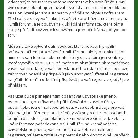
v dočasných souborech vašeho internetového prohlížeče. První
dvě cookies obsahují jen uživatelské-id a anonymní identifikátor
session, které je vám automaticky přiděleno phpBB softwarem.
Třetí cookie se vytvoří, jakmile začnete procházet mezi tématy na
„Chilli fórum“, a je používána k ukládání informace, které téma
jste již přečetli, což vede k snažšímu a pohodlnějšímu pohybu po
fóru.
Můžeme také vytvořit další cookies, které nepatří k phpBB
software během procházení „Chilli fórum“, ale tyto cookies jsou
mimo rozsah tohoto dokumentu, který se zaobírá jen soubory,
které vytvořilo phpBB. Druhá možnost jak můžeme shromažďovat
vaše osobní údaje, je vaše odeslání těchto údajů nám. Toto může
zahrnovat: odeslání příspěvků jako anonymní uživatel, registrace
na „Chilli fórum“ a odeslání příspěvků po vaší registrace, když jste
přihlášeni.
Váš účet bude přinejmenším obsahovat uživatelské jméno,
osobní heslo, používané při přihlašování do vašeho účtu, a
osobní, platnou e-mailovou adresu. Vaše osobní údaje pro váš
účet na „Chilli fórum“ jsou chráněny zákony o ochraně osobních
údajů a dat, které jsou platné v zemi, ve které sídlíme. Jakékoliv
jiné informace požadované od „Chilli fórum“ kromě vašeho
uživatelského jména, vašeho hesla a vašeho e-mailu při
registraci, můžeme zvolit jako povinné nebo dobrovolné. Ve všech