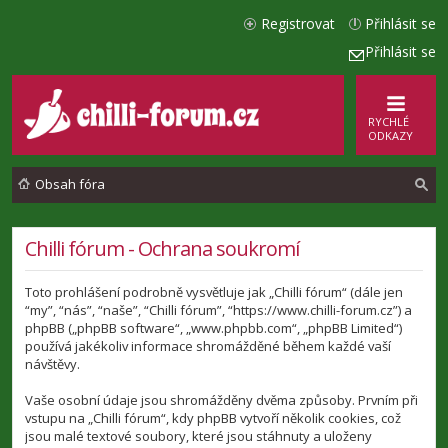
Registrovat
Přihlásit se
Přihlásit se
RYCHLÉ
ODKAZY
Obsah fóra
l
Chilli fórum - Ochrana soukromí
e
Toto prohlášení podrobně vysvětluje jak „Chilli fórum“ (dále jen
d
“my”, “nás”, “naše”, “Chilli fórum”, “https://www.chilli-forum.cz”) a
a
phpBB („phpBB software“, „www.phpbb.com“, „phpBB Limited“)
používá jakékoliv informace shromážděné během každé vaší
t
návštěvy.
Vaše osobní údaje jsou shromážděny dvěma způsoby. Prvním při
vstupu na „Chilli fórum“, kdy phpBB vytvoří několik cookies, což
jsou malé textové soubory, které jsou stáhnuty a uloženy