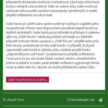
případech dostanete možnost rozhodnout, zda-li tyto informace
budou veřejně zobrazitelné. Dále ve vašem účtu máte možnost
zakázat nebo povolit zasílání automaticky vytvářených e-mailů
phpBB softwarem na váš e-mail.
Vaše heslo je zašifrováno (jednosměrný hash) pro zajištění jeho
bezpečnosti. Přesto není doporučeno používat stejné heslo na
dalších stránkách. Vaše heslo je prostředek k přístupu k vašemu
účtu na „Chilli fórum“, takže jej pečlivě uchovejte a v žádném
případě nebude nikdo spojený s „Chilli fórum“, phpBB nebo jiné,
třetí strany, požadovat od vás vaše heslo. V případě, že byste
zapomněli vaše heslo k vašemu účtu, můžete použít funkci
„Zapomněl jsem své heslo“ poskytovanou phpBB softwarem.
Tento proces po vás bude žádat zadaní vašeho uživatelského
jména a vašeho e-mailu, poté phpBB software vygeneruje heslo
nové a zašle vám ho, abyste se mohli přihlásit ke svému účtu.
Zpět na předchozí stránku
Obsah fóra
Kontaktujte nás