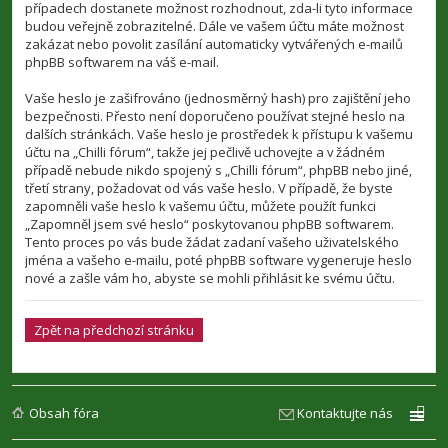
případech dostanete možnost rozhodnout, zda-li tyto informace
budou veřejně zobrazitelné. Dále ve vašem účtu máte možnost
zakázat nebo povolit zasílání automaticky vytvářených e-mailů
phpBB softwarem na váš e-mail.
Vaše heslo je zašifrováno (jednosměrný hash) pro zajištění jeho
bezpečnosti. Přesto není doporučeno používat stejné heslo na
dalších stránkách. Vaše heslo je prostředek k přístupu k vašemu
účtu na „Chilli fórum“, takže jej pečlivě uchovejte a v žádném
případě nebude nikdo spojený s „Chilli fórum“, phpBB nebo jiné,
třetí strany, požadovat od vás vaše heslo. V případě, že byste
zapomněli vaše heslo k vašemu účtu, můžete použít funkci
„Zapomněl jsem své heslo“ poskytovanou phpBB softwarem.
Tento proces po vás bude žádat zadaní vašeho uživatelského
jména a vašeho e-mailu, poté phpBB software vygeneruje heslo
nové a zašle vám ho, abyste se mohli přihlásit ke svému účtu.
Zpět na předchozí stránku
Obsah fóra
Kontaktujte nás