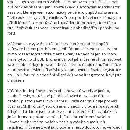
v dočasných souborech vašeho internetového prohlížeče. První
dvě cookies obsahují jen uživatelské-id a anonymní identifikátor
session, které je vám automaticky přiděleno phpBB softwarem.
Třetí cookie se vytvoří, jakmile začnete procházet mezi tématy na
„Chilli fórum“, a je používána k ukládání informace, které téma
jste již přečetli, což vede k snažšímu a pohodlnějšímu pohybu po
fóru.
Můžeme také vytvořit další cookies, které nepatří k phpBB
software během procházení „Chilli fórum“, ale tyto cookies jsou
mimo rozsah tohoto dokumentu, který se zaobírá jen soubory,
které vytvořilo phpBB. Druhá možnost jak můžeme shromažďovat
vaše osobní údaje, je vaše odeslání těchto údajů nám. Toto může
zahrnovat: odeslání příspěvků jako anonymní uživatel, registrace
na „Chilli fórum“ a odeslání příspěvků po vaší registrace, když jste
přihlášeni.
Váš účet bude přinejmenším obsahovat uživatelské jméno,
osobní heslo, používané při přihlašování do vašeho účtu, a
osobní, platnou e-mailovou adresu. Vaše osobní údaje pro váš
účet na „Chilli fórum“ jsou chráněny zákony o ochraně osobních
údajů a dat, které jsou platné v zemi, ve které sídlíme. Jakékoliv
jiné informace požadované od „Chilli fórum“ kromě vašeho
uživatelského jména, vašeho hesla a vašeho e-mailu při
registraci, můžeme zvolit jako povinné nebo dobrovolné. Ve všech