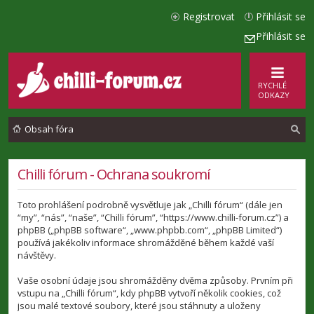
Registrovat
Přihlásit se
Přihlásit se
RYCHLÉ
ODKAZY
Obsah fóra
l
Chilli fórum - Ochrana soukromí
e
Toto prohlášení podrobně vysvětluje jak „Chilli fórum“ (dále jen
d
“my”, “nás”, “naše”, “Chilli fórum”, “https://www.chilli-forum.cz”) a
a
phpBB („phpBB software“, „www.phpbb.com“, „phpBB Limited“)
používá jakékoliv informace shromážděné během každé vaší
t
návštěvy.
Vaše osobní údaje jsou shromážděny dvěma způsoby. Prvním při
vstupu na „Chilli fórum“, kdy phpBB vytvoří několik cookies, což
jsou malé textové soubory, které jsou stáhnuty a uloženy