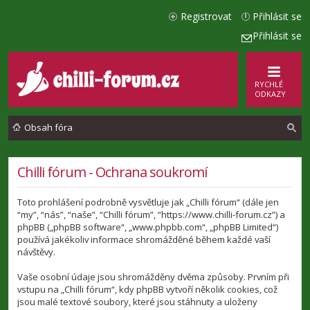
Registrovat
Přihlásit se
Přihlásit se
RYCHLÉ
ODKAZY
Obsah fóra
l
Chilli fórum - Ochrana soukromí
e
Toto prohlášení podrobně vysvětluje jak „Chilli fórum“ (dále jen
d
“my”, “nás”, “naše”, “Chilli fórum”, “https://www.chilli-forum.cz”) a
a
phpBB („phpBB software“, „www.phpbb.com“, „phpBB Limited“)
používá jakékoliv informace shromážděné během každé vaší
t
návštěvy.
Vaše osobní údaje jsou shromážděny dvěma způsoby. Prvním při
vstupu na „Chilli fórum“, kdy phpBB vytvoří několik cookies, což
jsou malé textové soubory, které jsou stáhnuty a uloženy