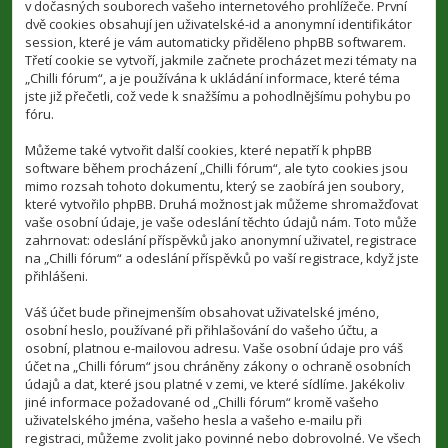
v dočasných souborech vašeho internetového prohlížeče. První
dvě cookies obsahují jen uživatelské-id a anonymní identifikátor
session, které je vám automaticky přiděleno phpBB softwarem.
Třetí cookie se vytvoří, jakmile začnete procházet mezi tématy na
„Chilli fórum“, a je používána k ukládání informace, které téma
jste již přečetli, což vede k snažšímu a pohodlnějšímu pohybu po
fóru.
Můžeme také vytvořit další cookies, které nepatří k phpBB
software během procházení „Chilli fórum“, ale tyto cookies jsou
mimo rozsah tohoto dokumentu, který se zaobírá jen soubory,
které vytvořilo phpBB. Druhá možnost jak můžeme shromažďovat
vaše osobní údaje, je vaše odeslání těchto údajů nám. Toto může
zahrnovat: odeslání příspěvků jako anonymní uživatel, registrace
na „Chilli fórum“ a odeslání příspěvků po vaší registrace, když jste
přihlášeni.
Váš účet bude přinejmenším obsahovat uživatelské jméno,
osobní heslo, používané při přihlašování do vašeho účtu, a
osobní, platnou e-mailovou adresu. Vaše osobní údaje pro váš
účet na „Chilli fórum“ jsou chráněny zákony o ochraně osobních
údajů a dat, které jsou platné v zemi, ve které sídlíme. Jakékoliv
jiné informace požadované od „Chilli fórum“ kromě vašeho
uživatelského jména, vašeho hesla a vašeho e-mailu při
registraci, můžeme zvolit jako povinné nebo dobrovolné. Ve všech