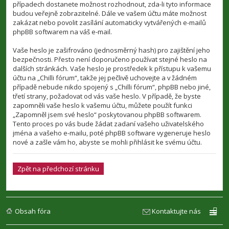
případech dostanete možnost rozhodnout, zda-li tyto informace
budou veřejně zobrazitelné. Dále ve vašem účtu máte možnost
zakázat nebo povolit zasílání automaticky vytvářených e-mailů
phpBB softwarem na váš e-mail.
Vaše heslo je zašifrováno (jednosměrný hash) pro zajištění jeho
bezpečnosti. Přesto není doporučeno používat stejné heslo na
dalších stránkách. Vaše heslo je prostředek k přístupu k vašemu
účtu na „Chilli fórum“, takže jej pečlivě uchovejte a v žádném
případě nebude nikdo spojený s „Chilli fórum“, phpBB nebo jiné,
třetí strany, požadovat od vás vaše heslo. V případě, že byste
zapomněli vaše heslo k vašemu účtu, můžete použít funkci
„Zapomněl jsem své heslo“ poskytovanou phpBB softwarem.
Tento proces po vás bude žádat zadaní vašeho uživatelského
jména a vašeho e-mailu, poté phpBB software vygeneruje heslo
nové a zašle vám ho, abyste se mohli přihlásit ke svému účtu.
Zpět na předchozí stránku
Obsah fóra
Kontaktujte nás