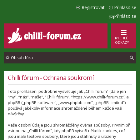
Registrovat
Přihlásit se
Přihlásit se
RYCHLÉ
ODKAZY
Obsah fóra
l
Chilli fórum - Ochrana soukromí
e
Toto prohlášení podrobně vysvětluje jak „Chilli fórum“ (dále jen
d
“my”, “nás”, “naše”, “Chilli fórum”, “https://www.chilli-forum.cz”) a
a
phpBB („phpBB software“, „www.phpbb.com“, „phpBB Limited“)
používá jakékoliv informace shromážděné během každé vaší
t
návštěvy.
Vaše osobní údaje jsou shromážděny dvěma způsoby. Prvním při
vstupu na „Chilli fórum“, kdy phpBB vytvoří několik cookies, což
jsou malé textové soubory, které jsou stáhnuty a uloženy