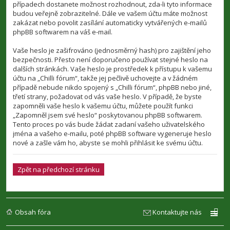
případech dostanete možnost rozhodnout, zda-li tyto informace
budou veřejně zobrazitelné. Dále ve vašem účtu máte možnost
zakázat nebo povolit zasílání automaticky vytvářených e-mailů
phpBB softwarem na váš e-mail.
Vaše heslo je zašifrováno (jednosměrný hash) pro zajištění jeho
bezpečnosti. Přesto není doporučeno používat stejné heslo na
dalších stránkách. Vaše heslo je prostředek k přístupu k vašemu
účtu na „Chilli fórum“, takže jej pečlivě uchovejte a v žádném
případě nebude nikdo spojený s „Chilli fórum“, phpBB nebo jiné,
třetí strany, požadovat od vás vaše heslo. V případě, že byste
zapomněli vaše heslo k vašemu účtu, můžete použít funkci
„Zapomněl jsem své heslo“ poskytovanou phpBB softwarem.
Tento proces po vás bude žádat zadaní vašeho uživatelského
jména a vašeho e-mailu, poté phpBB software vygeneruje heslo
nové a zašle vám ho, abyste se mohli přihlásit ke svému účtu.
Zpět na předchozí stránku
Obsah fóra
Kontaktujte nás