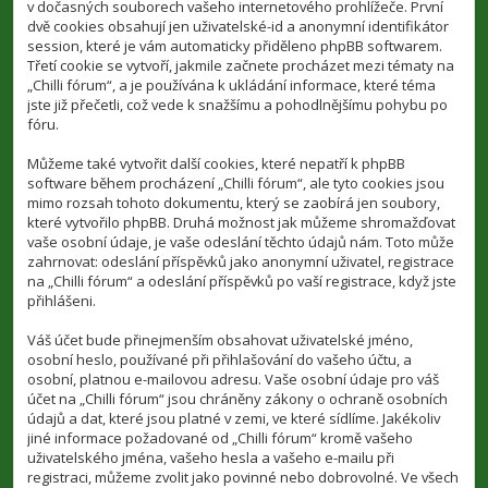
v dočasných souborech vašeho internetového prohlížeče. První
dvě cookies obsahují jen uživatelské-id a anonymní identifikátor
session, které je vám automaticky přiděleno phpBB softwarem.
Třetí cookie se vytvoří, jakmile začnete procházet mezi tématy na
„Chilli fórum“, a je používána k ukládání informace, které téma
jste již přečetli, což vede k snažšímu a pohodlnějšímu pohybu po
fóru.
Můžeme také vytvořit další cookies, které nepatří k phpBB
software během procházení „Chilli fórum“, ale tyto cookies jsou
mimo rozsah tohoto dokumentu, který se zaobírá jen soubory,
které vytvořilo phpBB. Druhá možnost jak můžeme shromažďovat
vaše osobní údaje, je vaše odeslání těchto údajů nám. Toto může
zahrnovat: odeslání příspěvků jako anonymní uživatel, registrace
na „Chilli fórum“ a odeslání příspěvků po vaší registrace, když jste
přihlášeni.
Váš účet bude přinejmenším obsahovat uživatelské jméno,
osobní heslo, používané při přihlašování do vašeho účtu, a
osobní, platnou e-mailovou adresu. Vaše osobní údaje pro váš
účet na „Chilli fórum“ jsou chráněny zákony o ochraně osobních
údajů a dat, které jsou platné v zemi, ve které sídlíme. Jakékoliv
jiné informace požadované od „Chilli fórum“ kromě vašeho
uživatelského jména, vašeho hesla a vašeho e-mailu při
registraci, můžeme zvolit jako povinné nebo dobrovolné. Ve všech