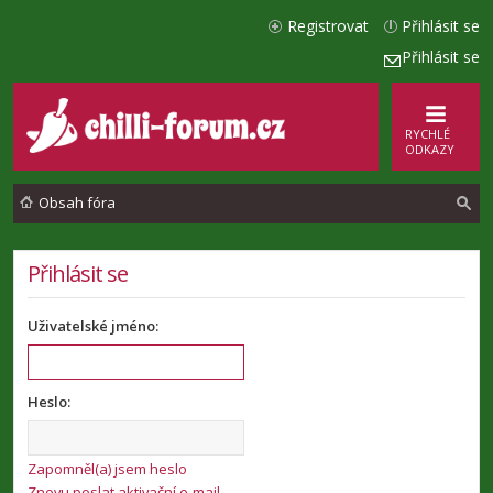
Registrovat
Přihlásit se
Přihlásit se
RYCHLÉ
ODKAZY
Obsah fóra
l
Přihlásit se
e
Uživatelské jméno:
d
a
t
Heslo:
Zapomněl(a) jsem heslo
Znovu poslat aktivační e-mail