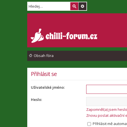
Obsah fóra
Přihlásit se
Uživatelské jméno:
Heslo:
Zapomněl(a) jsem hesl
Znovu poslat aktivační 
Přihlásit mě automat