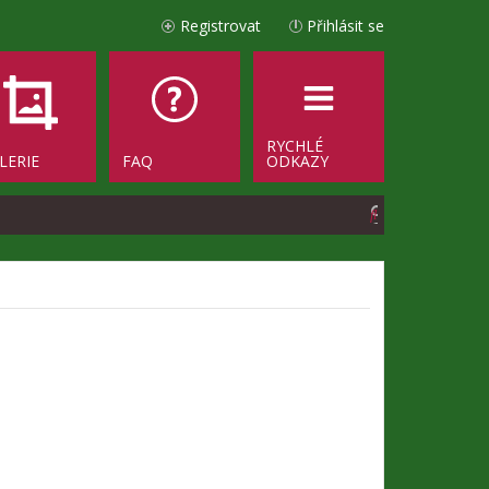
Registrovat
Přihlásit se
RYCHLÉ
LERIE
FAQ
ODKAZY
H
l
e
d
a
t