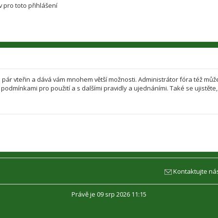
 pro toto přihlášení
jen pár vteřin a dává vám mnohem větší možnosti. Administrátor fóra též mů
i podmínkami pro použití a s dalšími pravidly a ujednáními. Také se ujistěte, 
Kontaktujte ná
Právě je 09 srp 2026 11:15