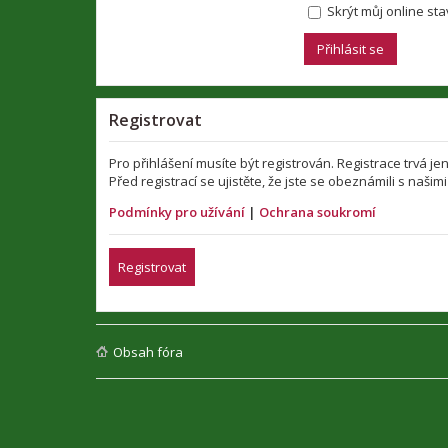
Skrýt můj online stav
Registrovat
Pro přihlášení musíte být registrován. Registrace trvá 
Před registrací se ujistěte, že jste se obeznámili s našim
Podmínky pro užívání
|
Ochrana soukromí
Registrovat
Obsah fóra