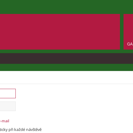
GA
o
e-mail
icky při každé návštěvě