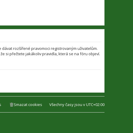
že dávat rozšířené pravomoci registrovaným uživatelům.
že si přečtete jakákoliv pravidla, která se na fóru objeví.
s
Smazat cookies
Všechny časy jsou v
UTC+02:00