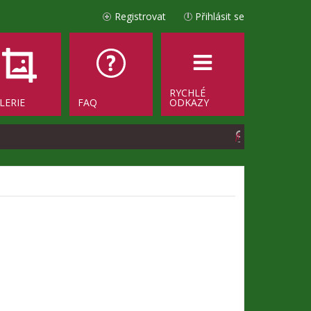
Registrovat
Přihlásit se
RYCHLÉ
LERIE
FAQ
ODKAZY
H
l
e
d
a
t