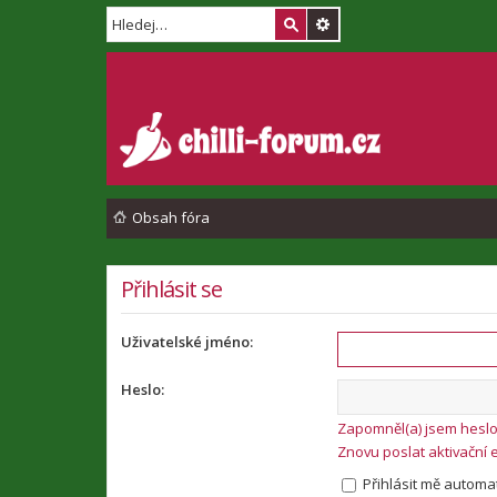
Obsah fóra
Přihlásit se
Uživatelské jméno:
Heslo:
Zapomněl(a) jsem hesl
Znovu poslat aktivační 
Přihlásit mě automat