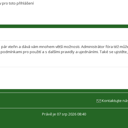
 pro toto přihlášení
jen pár vteřin a dává vám mnohem větší možnosti. Administrátor fóra též mů
i podmínkami pro použití a s dalšími pravidly a ujednáními. Také se ujistěte, 
Kontaktujte ná
Právě je 07 srp 2026 08:40