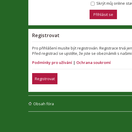
Skrýt můj online stav
Registrovat
Pro přihlášení musíte být registrován. Registrace trvá 
Před registrací se ujistěte, že jste se obeznámili s našim
Podmínky pro užívání
|
Ochrana soukromí
Registrovat
Obsah fóra