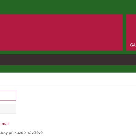
GA
o
e-mail
icky při každé návštěvě