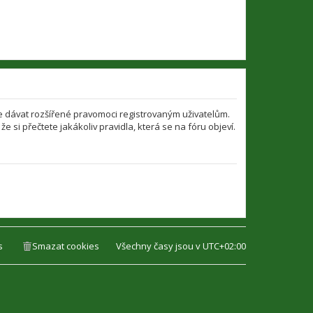
že dávat rozšířené pravomoci registrovaným uživatelům.
že si přečtete jakákoliv pravidla, která se na fóru objeví.
s
Smazat cookies
Všechny časy jsou v
UTC+02:00