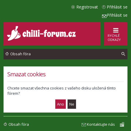
Registrovat
Přihlásit se
Přihlásit se
RYCHLÉ
ODKAZY
Obsah fóra
l
Smazat cookies
e
d
Chcete smazat všechna cookies z vašeho disku uložená tímto
fórem?
a
t
Obsah fóra
Kontaktujte nás