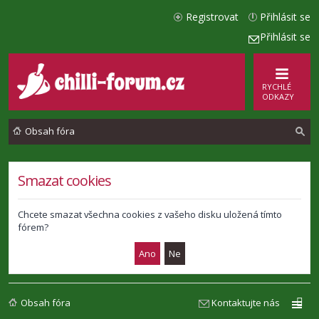
Registrovat
Přihlásit se
Přihlásit se
RYCHLÉ
ODKAZY
Obsah fóra
l
Smazat cookies
e
d
Chcete smazat všechna cookies z vašeho disku uložená tímto
fórem?
a
t
Obsah fóra
Kontaktujte nás