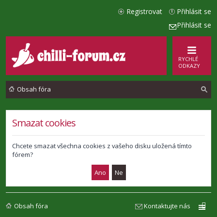
Registrovat
Přihlásit se
Přihlásit se
RYCHLÉ
ODKAZY
Obsah fóra
l
Smazat cookies
e
d
Chcete smazat všechna cookies z vašeho disku uložená tímto
fórem?
a
t
Obsah fóra
Kontaktujte nás