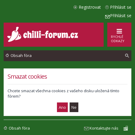
Registrovat
Přihlásit se
Přihlásit se
RYCHLÉ
ODKAZY
Obsah fóra
l
Smazat cookies
e
d
Chcete smazat všechna cookies z vašeho disku uložená tímto
fórem?
a
t
Obsah fóra
Kontaktujte nás