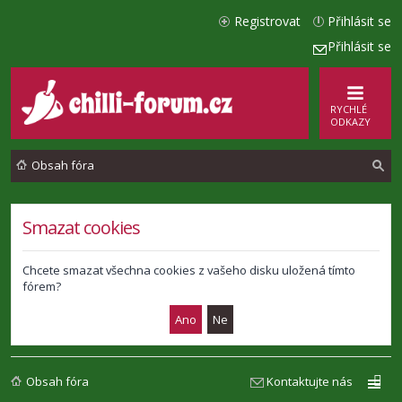
Registrovat
Přihlásit se
Přihlásit se
RYCHLÉ
ODKAZY
Obsah fóra
l
Smazat cookies
e
d
Chcete smazat všechna cookies z vašeho disku uložená tímto
fórem?
a
t
Obsah fóra
Kontaktujte nás