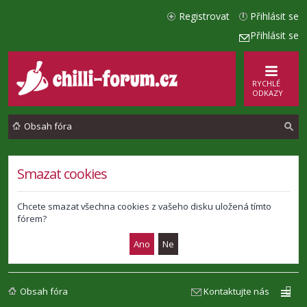
Registrovat
Přihlásit se
Přihlásit se
RYCHLÉ
ODKAZY
Obsah fóra
l
Smazat cookies
e
d
Chcete smazat všechna cookies z vašeho disku uložená tímto
fórem?
a
t
Obsah fóra
Kontaktujte nás