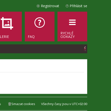
Registrovat
Přihlásit se
RYCHLÉ
LERIE
FAQ
ODKAZY
H
l
e
d
a
t
s
Smazat cookies
Všechny časy jsou v
UTC+02:00