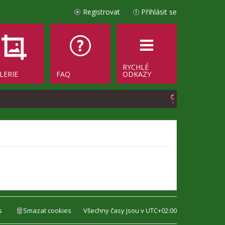
Registrovat
Přihlásit se
RYCHLÉ
LERIE
FAQ
ODKAZY
H
l
e
d
a
t
s
Smazat cookies
Všechny časy jsou v
UTC+02:00