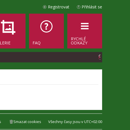
Registrovat
Přihlásit se
RYCHLÉ
LERIE
FAQ
ODKAZY
H
l
e
d
a
t
s
Smazat cookies
Všechny časy jsou v
UTC+02:00