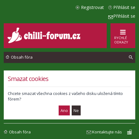
Registrovat
Přihlásit se
Přihlásit se
RYCHLÉ
ODKAZY
Obsah fóra
l
Smazat cookies
e
d
Chcete smazat všechna cookies z vašeho disku uložená tímto
fórem?
a
t
Obsah fóra
Kontaktujte nás