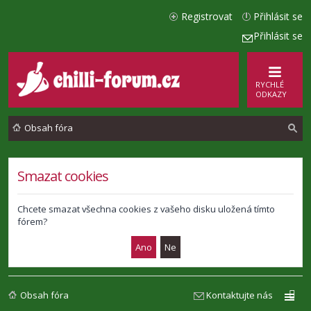
Registrovat
Přihlásit se
Přihlásit se
RYCHLÉ
ODKAZY
Obsah fóra
l
Smazat cookies
e
d
Chcete smazat všechna cookies z vašeho disku uložená tímto
fórem?
a
t
Obsah fóra
Kontaktujte nás