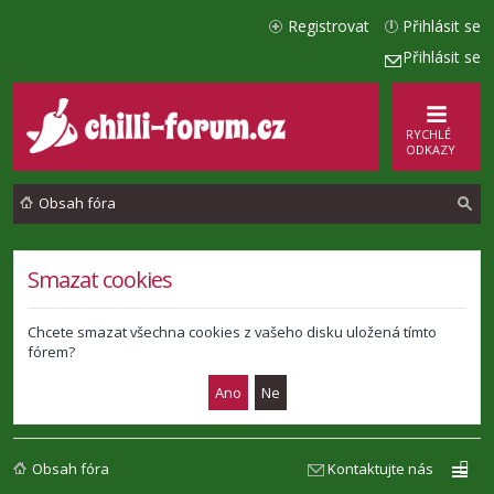
Registrovat
Přihlásit se
Přihlásit se
RYCHLÉ
ODKAZY
Obsah fóra
l
Smazat cookies
e
d
Chcete smazat všechna cookies z vašeho disku uložená tímto
fórem?
a
t
Obsah fóra
Kontaktujte nás