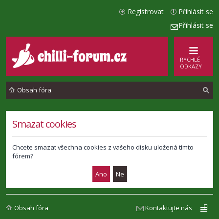
Registrovat
Přihlásit se
Přihlásit se
RYCHLÉ
ODKAZY
Obsah fóra
l
Smazat cookies
e
d
Chcete smazat všechna cookies z vašeho disku uložená tímto
fórem?
a
t
Obsah fóra
Kontaktujte nás