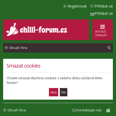
Registrovat
Přihlásit se
Přihlásit se
RYCHLÉ
ODKAZY
Obsah fóra
l
Smazat cookies
e
d
Chcete smazat všechna cookies z vašeho disku uložená tímto
fórem?
a
t
Obsah fóra
Kontaktujte nás