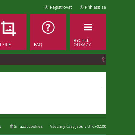
Registrovat
Přihlásit se
RYCHLÉ
LERIE
FAQ
ODKAZY
H
l
e
d
a
t
s
Smazat cookies
Všechny časy jsou v
UTC+02:00