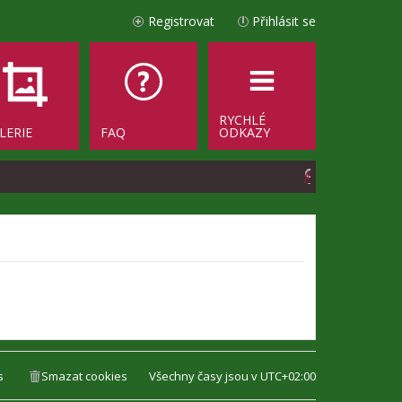
Registrovat
Přihlásit se
RYCHLÉ
LERIE
FAQ
ODKAZY
H
l
e
d
a
t
s
Smazat cookies
Všechny časy jsou v
UTC+02:00