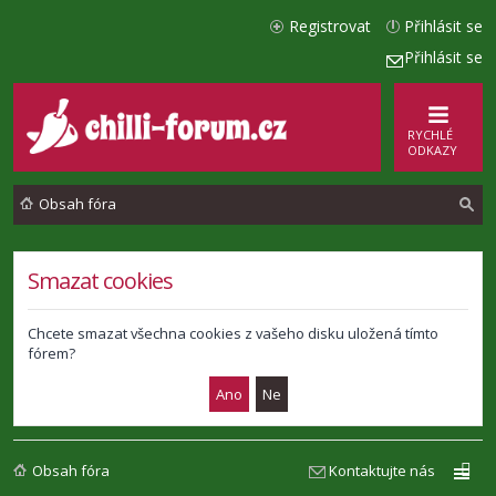
Registrovat
Přihlásit se
Přihlásit se
RYCHLÉ
ODKAZY
Obsah fóra
l
Smazat cookies
e
d
Chcete smazat všechna cookies z vašeho disku uložená tímto
fórem?
a
t
Obsah fóra
Kontaktujte nás