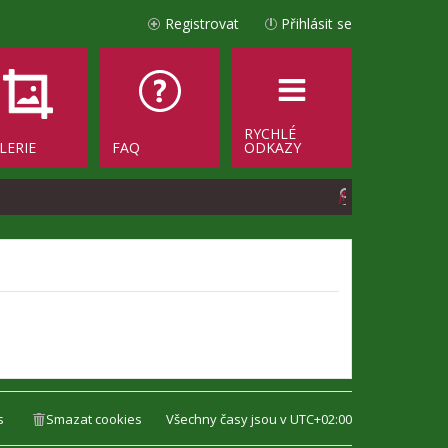
Registrovat
Přihlásit se
RYCHLÉ
LERIE
FAQ
ODKAZY
H
l
e
d
a
t
s
Smazat cookies
Všechny časy jsou v
UTC+02:00