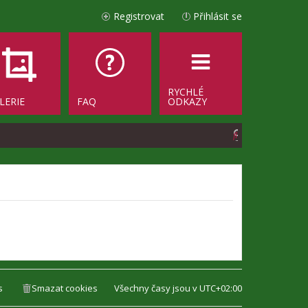
Registrovat
Přihlásit se
RYCHLÉ
LERIE
FAQ
ODKAZY
H
l
e
d
a
t
s
Smazat cookies
Všechny časy jsou v
UTC+02:00