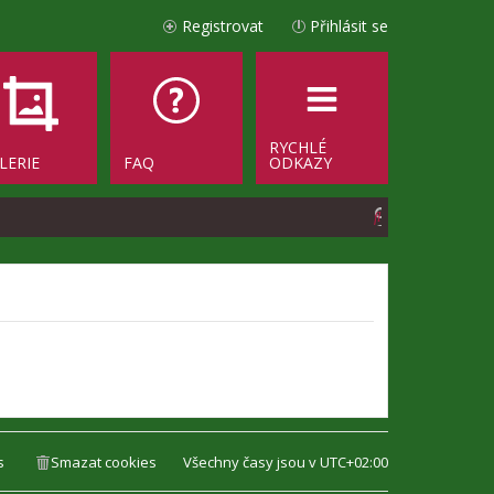
Registrovat
Přihlásit se
RYCHLÉ
LERIE
FAQ
ODKAZY
H
l
e
d
a
t
s
Smazat cookies
Všechny časy jsou v
UTC+02:00