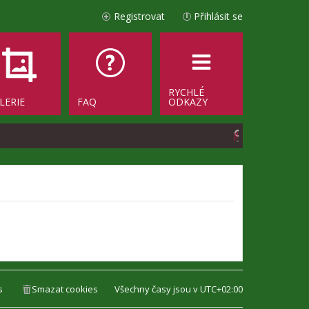
Registrovat
Přihlásit se
RYCHLÉ
LERIE
FAQ
ODKAZY
H
l
e
d
a
t
s
Smazat cookies
Všechny časy jsou v
UTC+02:00