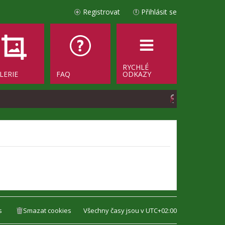
Registrovat
Přihlásit se
RYCHLÉ
LERIE
FAQ
ODKAZY
H
l
e
d
a
t
s
Smazat cookies
Všechny časy jsou v
UTC+02:00