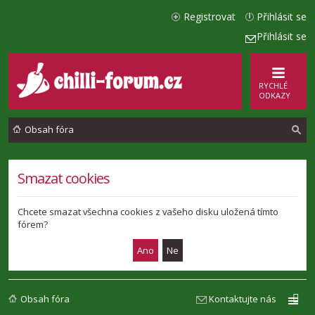
Registrovat
Přihlásit se
Přihlásit se
RYCHLÉ
ODKAZY
Obsah fóra
l
Smazat cookies
e
d
Chcete smazat všechna cookies z vašeho disku uložená tímto
fórem?
a
t
Obsah fóra
Kontaktujte nás