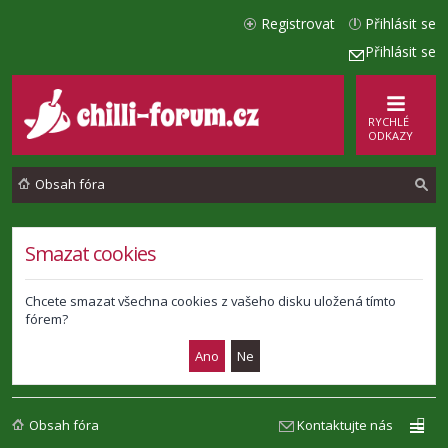
Registrovat
Přihlásit se
Přihlásit se
RYCHLÉ
ODKAZY
Obsah fóra
l
Smazat cookies
e
d
Chcete smazat všechna cookies z vašeho disku uložená tímto
fórem?
a
t
Obsah fóra
Kontaktujte nás