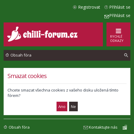
Registrovat
Přihlásit se
Přihlásit se
RYCHLÉ
ODKAZY
Obsah fóra
l
Smazat cookies
e
d
Chcete smazat všechna cookies z vašeho disku uložená tímto
fórem?
a
t
Obsah fóra
Kontaktujte nás