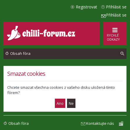
Registrovat
Přihlásit se
Přihlásit se
RYCHLÉ
ODKAZY
Obsah fóra
l
Smazat cookies
e
d
Chcete smazat všechna cookies z vašeho disku uložená tímto
fórem?
a
t
Obsah fóra
Kontaktujte nás